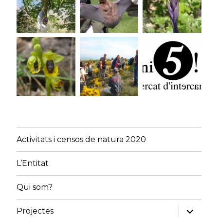
Activitats i censos de natura 2020
L’Entitat
Qui som?
amplia
Projectes
el