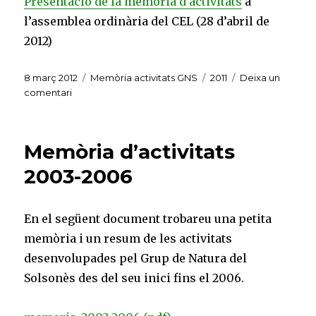
Presentació de la memòria d’activitats
a
l’assemblea ordinària del CEL (28 d’abril de
2012)
Publicat
Categories
Etiquetes
8 març 2012
Memòria activitats GNS
2011
Deixa un
el
a
comentari
Memòria
d’activitats
2011
Memòria d’activitats
2003-2006
En el següent document trobareu una petita
memòria i un resum de les activitats
desenvolupades pel Grup de Natura del
Solsonès des del seu inici fins el 2006.