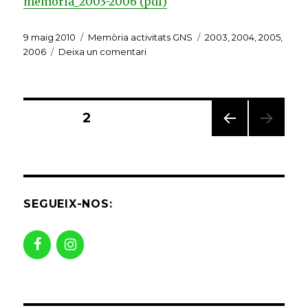
memoria_2003-2006 (pdf)
Publicat
Categories
Etiquetes
9 maig 2010
Memòria activitats GNS
2003
,
2004
,
2005
,
el
a
2006
Deixa un comentari
Memòria
d’activitats
2003-
2006
Navegació
PÀGINA
2
PÀGI
d'entrades
NA
ANT
ERIO
R
SEGUEIX-NOS: