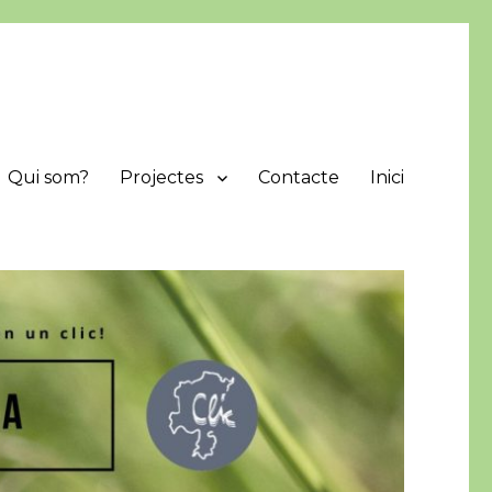
Qui som?
Projectes
Contacte
Inici
protegir i difondre els valors naturals de la comarca.