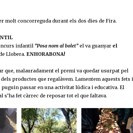
er molt concorreguda durant els dos dies de Fira.
NTIL
oncurs infantil
“Posa nom al bolet”
el va guanyar
el
de Llobera.
ENHORABONA!
 que, malauradament el premi va quedar usurpat pel
n dels productes que regalàvem. Lamentem aquests fets 
puguin passar en una activitat lúdica i educativa. El
 s’ha fet càrrec de reposar tot el que faltava.