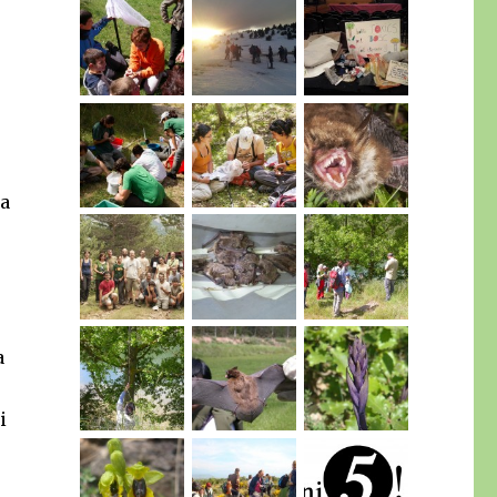
 a
a
i