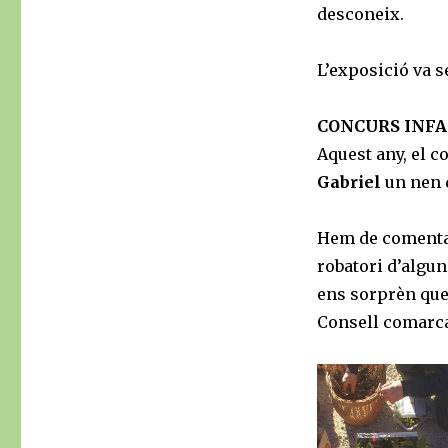
desconeix.
L’exposició va s
CONCURS INFA
Aquest any, el c
Gabriel
un nen 
Hem de comentar
robatori d’algu
ens sorprèn que 
Consell comarcal