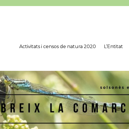
Activitats i censos de natura 2020
L’Entitat
’Estudis Lacetans (CEL), que té com a objectius principals estudiar, 
onès