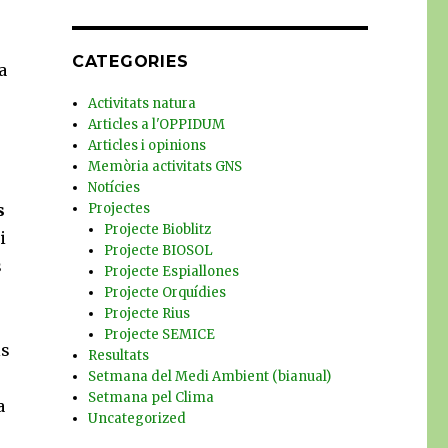
CATEGORIES
a
Activitats natura
Articles a l'OPPIDUM
Articles i opinions
Memòria activitats GNS
Notícies
s
Projectes
Projecte Bioblitz
i
Projecte BIOSOL
s
Projecte Espiallones
Projecte Orquídies
Projecte Rius
Projecte SEMICE
ls
Resultats
Setmana del Medi Ambient (bianual)
Setmana pel Clima
a
Uncategorized