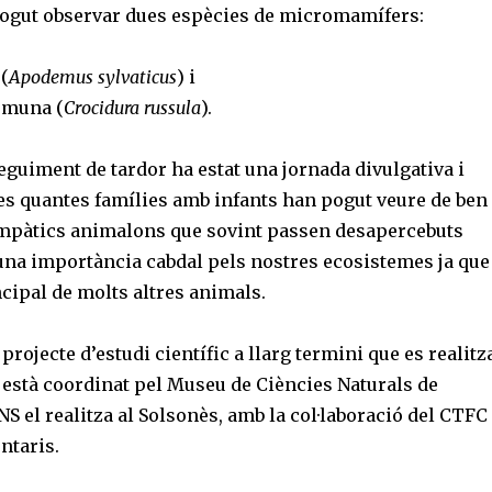
ogut observar dues espècies de micromamífers:
 (
Apodemus sylvaticus
) i
omuna (
Crocidura russula
).
seguiment de tardor ha estat una jornada divulgativa i
es quantes famílies amb infants han pogut veure de ben
mpàtics animalons que sovint passen desapercebuts
una importància cabdal pels nostres ecosistemes ja que
ncipal de molts altres animals.
projecte d’estudi científic a llarg termini que es realitz
i està coordinat pel Museu de Ciències Naturals de
NS el realitza al Solsonès, amb la col·laboració del CTFC 
ntaris.