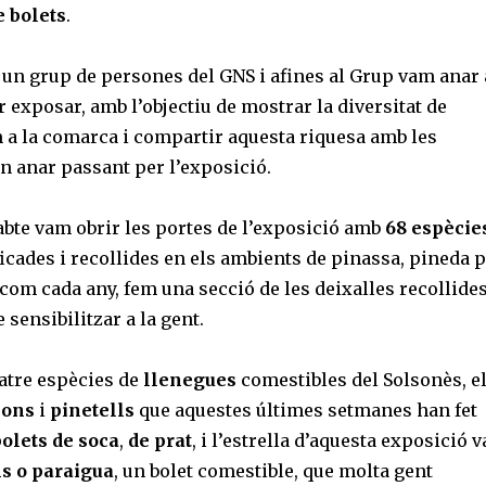
e bolets
.
 un grup de persones del GNS i afines al Grup vam anar 
r exposar, amb l’objectiu de mostrar la diversitat de
m a la comarca i compartir aquesta riquesa amb les
n anar passant per l’exposició.
abte vam obrir les portes de l’exposició amb
68 espècie
ficades i recollides en els ambients de pinassa, pineda p
I com cada any, fem una secció de les deixalles recollide
e sensibilitzar a la gent.
atre espècies de
llenegues
comestibles del Solsonès, e
lons
i
pinetells
que aquestes últimes setmanes han fet
bolets de soca
,
de prat
, i l’estrella d’aquesta exposició v
s o paraigua
, un bolet comestible, que molta gent