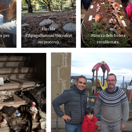
Florida
ts per
d’Apagallumns(
Macrolepi
Mostra dels bolets
ota procera
).
recol·lectats.