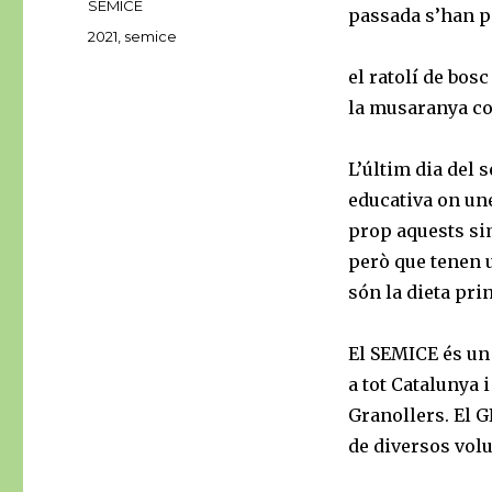
SEMICE
passada s’han p
Etiquetes
2021
,
semice
el ratolí de bosc
la musaranya c
L’últim dia del 
educativa on un
prop aquests si
però que tenen 
són la dieta pri
El SEMICE és un 
a tot Catalunya 
Granollers. El G
de diversos volu