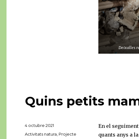
Deixalles re
Quins petits mam
Publicat
4 octubre 2021
En el seguiment 
el
Categories
Activitats natura
,
Projecte
quants anys a la