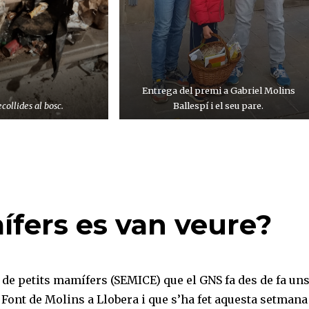
Entrega del premi a Gabriel Molins
collides al bosc.
Ballespí i el seu pare.
ífers es van veure?
de petits mamífers (SEMICE) que el GNS fa des de fa un
 Font de Molins a Llobera i que s’ha fet aquesta setmana