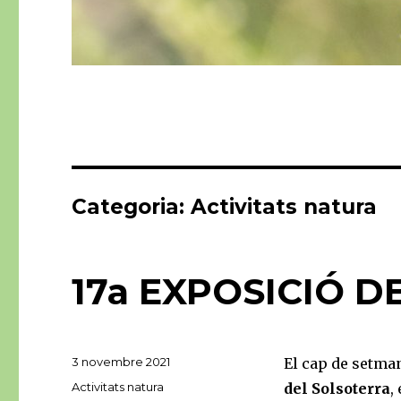
Categoria:
Activitats natura
17a EXPOSICIÓ D
Publicat
3 novembre 2021
El cap de setman
el
Categories
Activitats natura
del Solsoterra
,