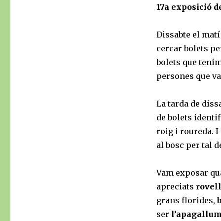
17a exposició d
Dissabte el matí
cercar bolets pe
bolets que teni
persones que va
La tarda de diss
de bolets identi
roig i roureda. 
al bosc per tal d
Vam exposar qu
apreciats
rovel
grans florides,
ser
l’apagallum