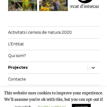
Activitats i censos de natura 2020
L’Entitat
Qui som?
amplia
Projectes
el
menú
fill
Contacte
Inici
This website uses cookies to improve your experience.
We'll assume you're ok with this, but you can opt-out if
Grup de Natura del Solsonès
Gràcies al WordPress