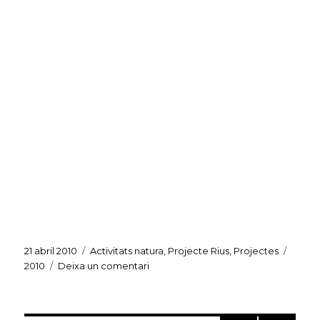
Publicat
Categories
Etiqu
21 abril 2010
Activitats natura
,
Projecte Rius
,
Projectes
el
a
2010
Deixa un comentari
Projectes
rius
i