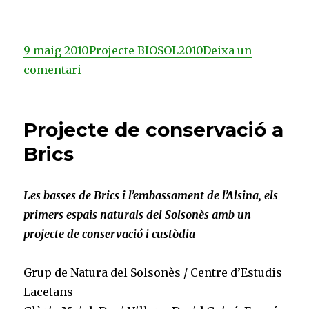
Publicat
Categories
Etiquetes
9 maig 2010
Projecte BIOSOL
2010
Deixa un
el
a
comentari
Estudi
sobre
Projecte de conservació a
l’història
del
Brics
medi
natural
Les basses de Brics i l’embassament de l’Alsina, els
del
primers espais naturals del Solsonès amb un
Solsonès
projecte de conservació i custòdia
Grup de Natura del Solsonès / Centre d’Estudis
Lacetans