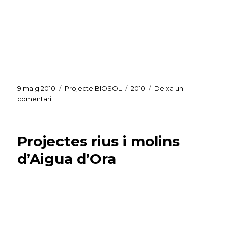
Publicat
Categories
Etiquetes
9 maig 2010
Projecte BIOSOL
2010
Deixa un
el
a
comentari
Projecte
de
conservació
Projectes rius i molins
a
Brics