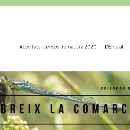
Activitats i censos de natura 2020
L’Entitat
’Estudis Lacetans (CEL), que té com a objectius principals estudiar, 
onès