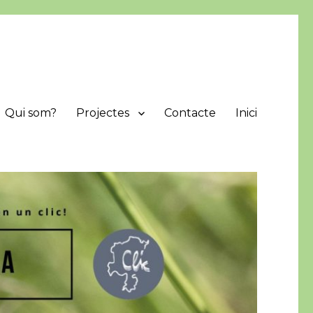
Qui som?
Projectes
Contacte
Inici
protegir i difondre els valors naturals de la comarca.