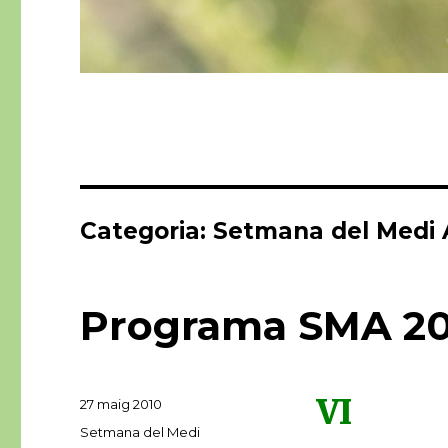
Categoria:
Setmana del Medi 
Programa SMA 20
VI
Publicat
27 maig 2010
el
Categories
Setmana del Medi