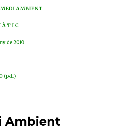
MEDI
AMBIENT
 À T I C
uny de 2010
0 (pdf)
i Ambient