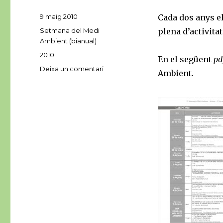
Publicat
9 maig 2010
Cada dos anys e
el
Categories
Setmana del Medi
plena d’activita
Ambient (bianual)
Etiquetes
2010
En el següent
pd
a
Deixa un comentari
Ambient.
Setmana
del
Medi
Ambient