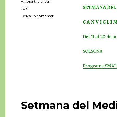
Ambient (bianual)
S
ETMANA DEL
Etiquetes
2010
a
Deixa un comentari
Programa
C
A N V I
C
L I M
SMA
2010
Del 11 al 20 de j
–
NOVETAT!
SOLSONA
Programa SMA’1
Setmana del Med