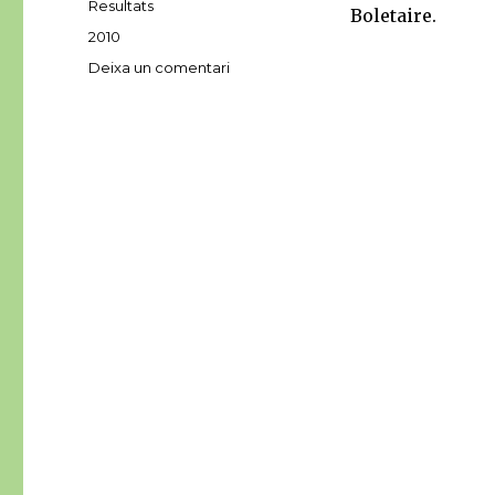
Resultats
Boletaire.
Etiquetes
2010
a
Deixa un comentari
Exposició
de
bolets
2010