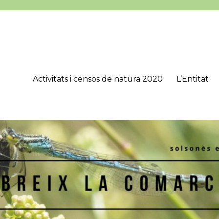
Activitats i censos de natura 2020
L’Entitat
’Estudis Lacetans (CEL), que té com a objectius principals estudiar, 
onès