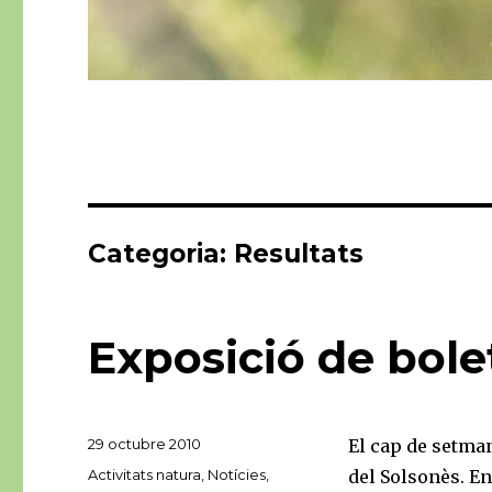
Categoria:
Resultats
Exposició de bole
Publicat
29 octubre 2010
El cap de setmana
el
Categories
Activitats natura
,
Notícies
,
del Solsonès. Eng