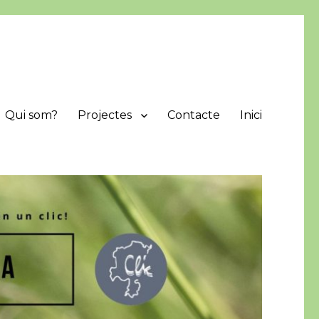
Qui som?
Projectes
Contacte
Inici
protegir i difondre els valors naturals de la comarca.