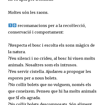
Moltes són les raons.⠀
⠀
recomanacions per a la recol·lecció,
conservació i comportament:⠀
⠀
?Respecta el bosc i escolta els sons màgics de
la natura.⠀
?Feu silenci i no crideu, al bosc hi viuen molts
animals. Nosaltres som els intrusos.⠀
?Feu servir cistella. Ajudareu a propogar les
espores per a nous bolets.⠀
?No collir bolets que no vulguem, només els
que coneixem. Penseu que hi ha molts animals
que SÍ els agrada.⠀
?No collir bolets descomposats. Són aliment