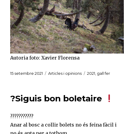
Autoria foto: Xavier Florensa
Publicat
Categories
Etiquetes
15 setembre 2021
Articles i opinions
2021
,
gall fer
el
?Siguis bon boletaire
???????????
Anar al bosc a collir bolets no és feina fàcil i
no és apta per a tothom. ⠀