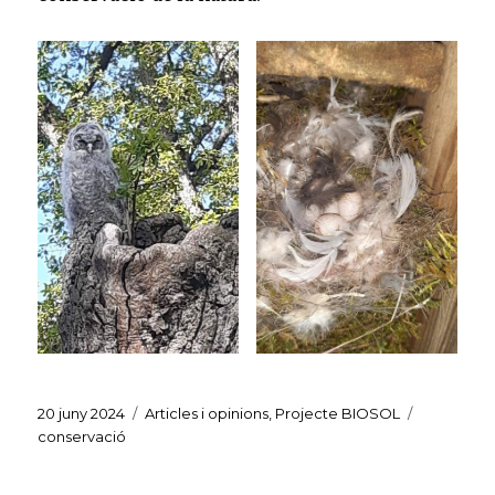
Publicat
Categories
Etiquetes
20 juny 2024
Articles i opinions
,
Projecte BIOSOL
el
conservació