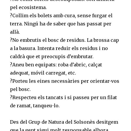
pel ecosistema. ⠀
?Collim els bolets amb cura, sense furgar el
terra. Ningú ha de saber que has passat per
allà.⠀
?No embrutis el bosc de residus. La brossa cap
a la basura. Intenta reduir els residus i no
caldrà que et preocupis d’embrutar.⠀
?Aneu ben equipats: roba d’abric, calçat
adequat, móvil carregat, etc.⠀
?Porteu les eines necessàries per orientar-vos
pel bosc.⠀
?Respecteu els tancats i si passeu per un filat
de ramat, tanqueu-lo. ⠀
⠀
Des del Grup de Natura del Solsonès desitgem
que la gent sigui molt responsable alhora