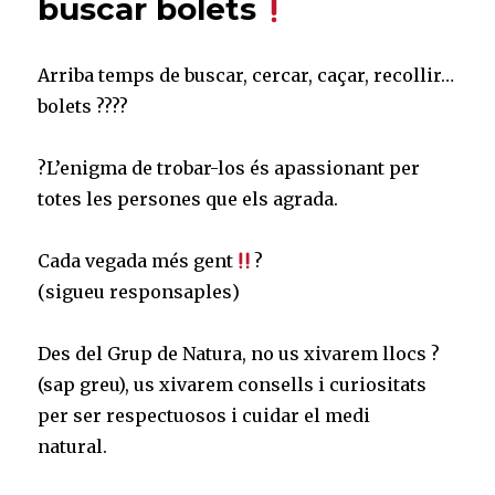
buscar bolets
⠀
Arriba temps de buscar, cercar, caçar, recollir…
bolets ????⠀
⠀
?L’enigma de trobar-los és apassionant per
totes les persones que els agrada.⠀
⠀
Cada vegada més gent
? ⠀
(sigueu responsaples)⠀
⠀
Des del Grup de Natura, no us xivarem llocs ?
(sap greu), us xivarem consells i curiositats
per ser respectuosos i cuidar el medi
natural.⠀
⠀