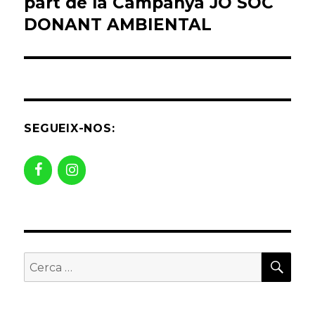
part de la Campanya JO SÓC
DONANT AMBIENTAL
SEGUEIX-NOS:
CER
Buscar
per: