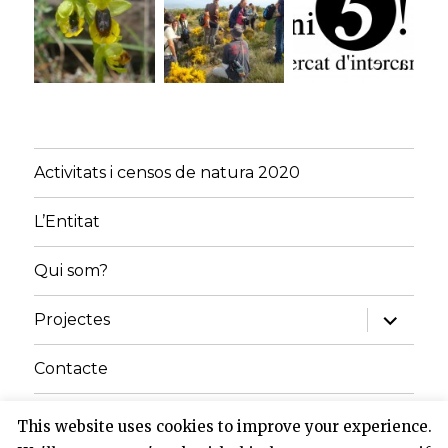
Activitats i censos de natura 2020
L’Entitat
Qui som?
amplia
Projectes
el
menú
fill
Contacte
Inici
This website uses cookies to improve your experience.