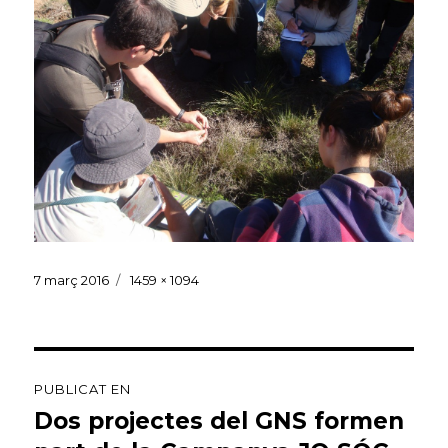
Publicat
Mida
7 març 2016
1459 × 1094
el
sencera
Navegació
PUBLICAT EN
d'entrades
Dos projectes del GNS formen