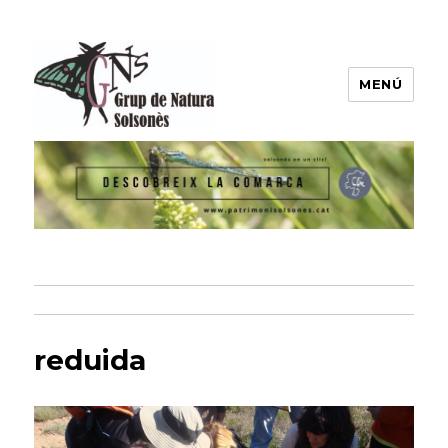
MENÚ
Grup de Natura del Solsonès
reduida