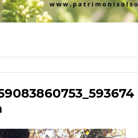
59083860753_593674
n