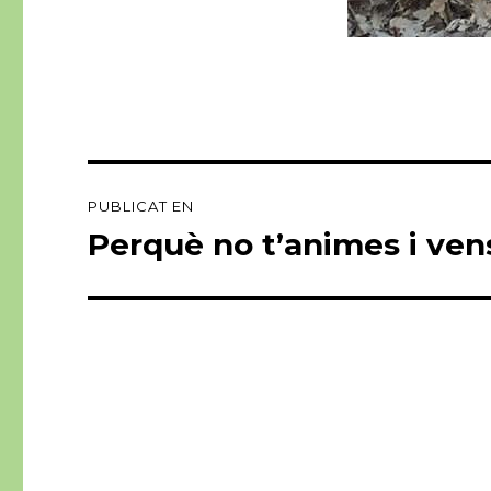
Navegació
PUBLICAT EN
d'entrades
Perquè no t’animes i ven