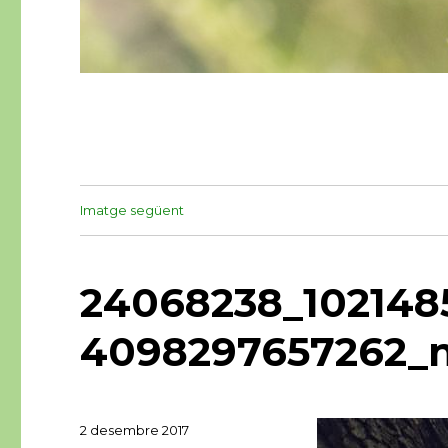
Imatge següent
24068238_102148
4098297657262_
Publicat
2 desembre 2017