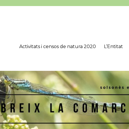
Activitats i censos de natura 2020
L’Entitat
’Estudis Lacetans (CEL), que té com a objectius principals estudiar, 
onès