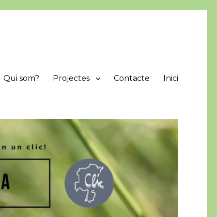
Qui som?
Projectes
Contacte
Inici
protegir i difondre els valors naturals de la comarca.