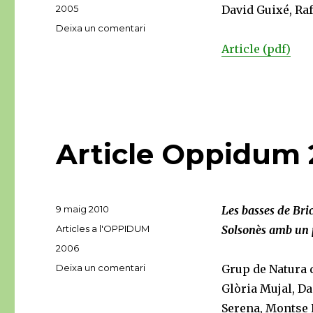
Etiquetes
2005
David Guixé, Ra
a
Deixa un comentari
Article
Article (pdf)
Oppidum
2005
Article Oppidum
Publicat
9 maig 2010
Les basses de Bric
el
Categories
Articles a l'OPPIDUM
Solsonès amb un p
Etiquetes
2006
a
Deixa un comentari
Grup de Natura 
Article
Glòria Mujal, Da
Oppidum
Serena, Montse R
2006