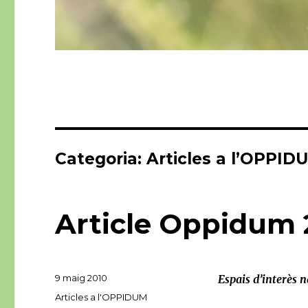
Categoria:
Articles a l’OPPID
Article Oppidum
Publicat
9 maig 2010
Espais d’interès n
el
Categories
Articles a l'OPPIDUM