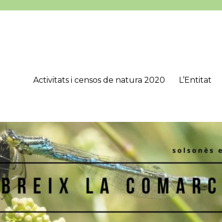
Activitats i censos de natura 2020
L’Entitat
’Estudis Lacetans (CEL), que té com a objectius principals estudiar, 
onès