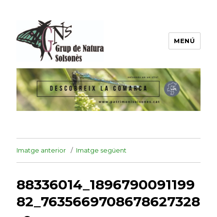
MENÚ
Grup de Natura del Solsonès
Imatge anterior
Imatge següent
88336014_1896790091199
82_7635669708678627328