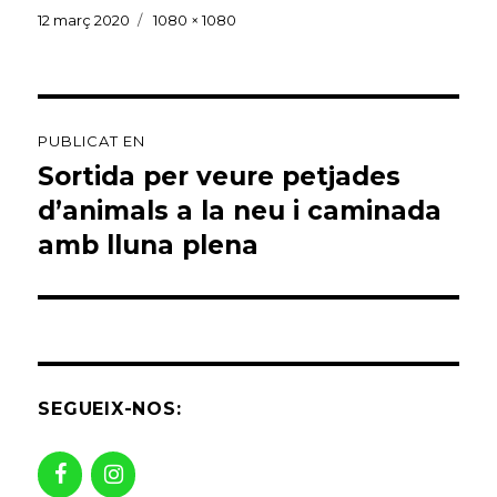
Publicat
Mida
12 març 2020
1080 × 1080
el
sencera
Navegació
PUBLICAT EN
d'entrades
Sortida per veure petjades
d’animals a la neu i caminada
amb lluna plena
SEGUEIX-NOS: