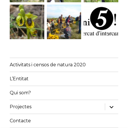
Activitats i censos de natura 2020
L’Entitat
Qui som?
amplia
Projectes
el
menú
fill
Contacte