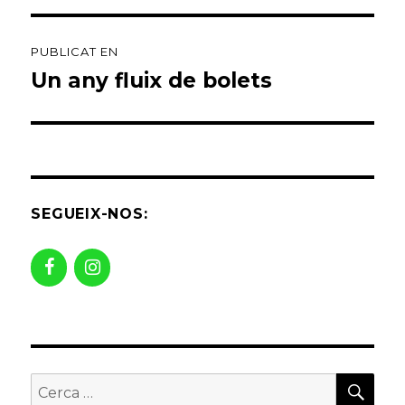
Navegació
PUBLICAT EN
d'entrades
Un any fluix de bolets
SEGUEIX-NOS:
CER
Buscar