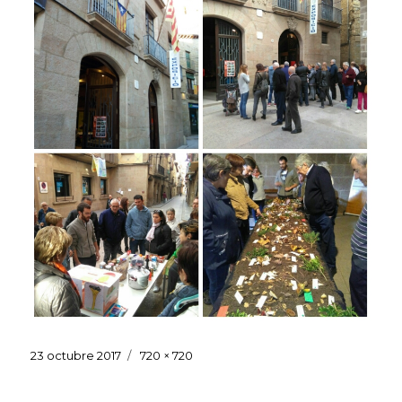
Publicat
Mida
23 octubre 2017
720 × 720
el
sencera