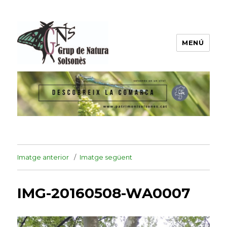
MENÚ
Grup de Natura del Solsonès
Imatge anterior
Imatge següent
IMG-20160508-WA0007