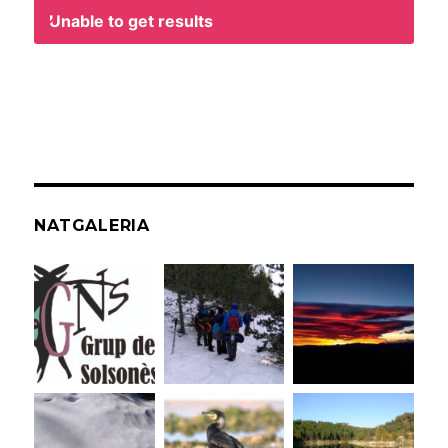
Unable to get results
NATGALERIA