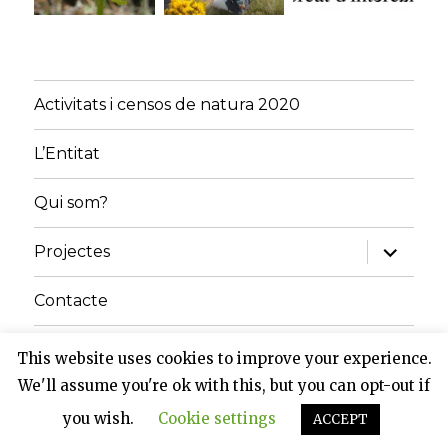
Activitats i censos de natura 2020
L’Entitat
Qui som?
amplia
Projectes
el
menú
fill
Contacte
Inici
This website uses cookies to improve your experience.
We'll assume you're ok with this, but you can opt-out if
Grup de Natura del Solsonès
Gràcies al WordPress
you wish.
Cookie settings
ACCEPT