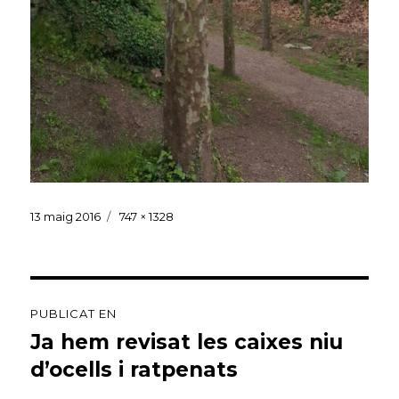
Publicat
Mida
13 maig 2016
747 × 1328
el
sencera
Navegació
PUBLICAT EN
d'entrades
Ja hem revisat les caixes niu
d’ocells i ratpenats