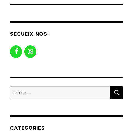
SEGUEIX-NOS:
CER
Buscar
per:
CATEGORIES