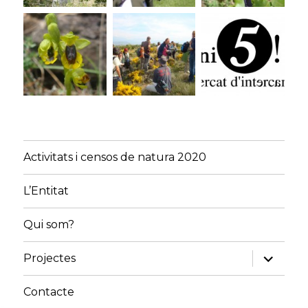
Activitats i censos de natura 2020
L’Entitat
Qui som?
amplia
Projectes
el
menú
fill
Contacte