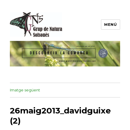
MENÚ
Grup de Natura del Solsonès
Imatge següent
26maig2013_davidguixe
(2)