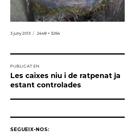
Publicat
Mida
3 juny 2013
2448 × 3264
el
sencera
Navegació
PUBLICAT EN
d'entrades
Les caixes niu i de ratpenat ja
estant controlades
SEGUEIX-NOS: