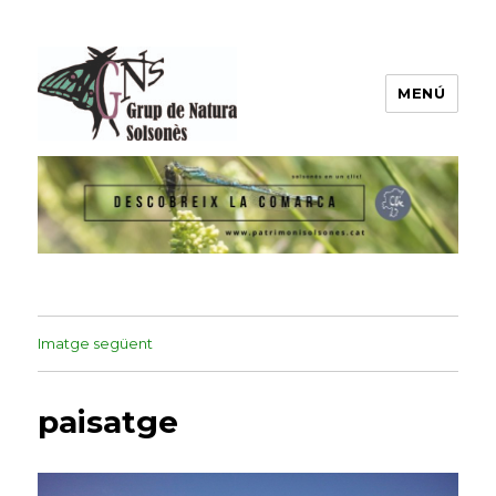
MENÚ
Grup de Natura del Solsonès
Imatge següent
paisatge