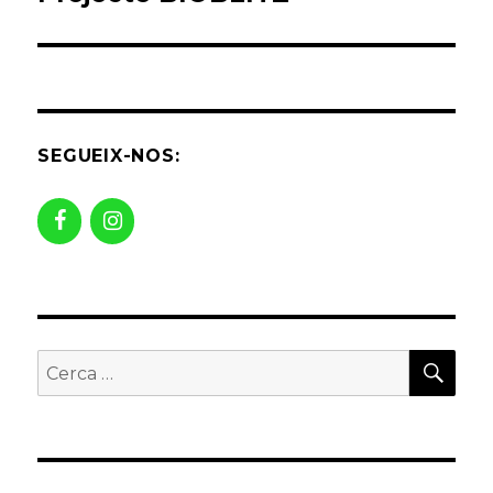
SEGUEIX-NOS:
CER
Buscar
per: