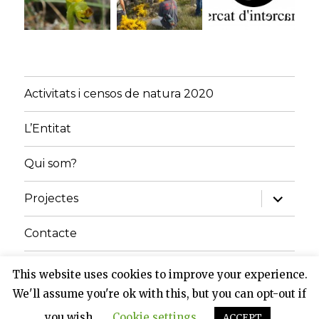
Activitats i censos de natura 2020
L’Entitat
Qui som?
amplia
Projectes
el
menú
fill
Contacte
Inici
This website uses cookies to improve your experience.
We'll assume you're ok with this, but you can opt-out if
Grup de Natura del Solsonès
Gràcies al WordPress
you wish.
Cookie settings
ACCEPT