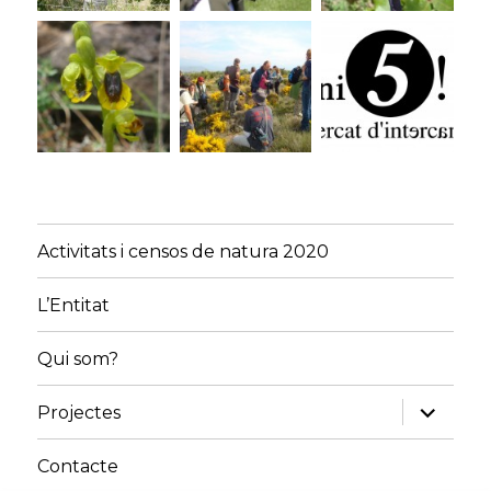
Activitats i censos de natura 2020
L’Entitat
Qui som?
amplia
Projectes
el
menú
fill
Contacte