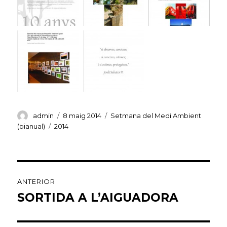
Autor
Publicat
Categories
admin
8 maig 2014
Setmana del Medi Ambient
el
Etiquetes
(bianual)
2014
Navegació
ANTERIOR
d'entrades
SORTIDA A L’AIGUADORA
Entrada
anterior: