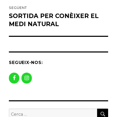
SEGÜENT
SORTIDA PER CONÈIXER EL
Entrada
següent:
MEDI NATURAL
SEGUEIX-NOS:
CER
Buscar