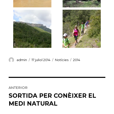
Autor
Publicat
Categories
Etiquetes
admin
17 juliol 2014
Notícies
2014
el
Navegació
ANTERIOR
d'entrades
SORTIDA PER CONÈIXER EL
Entrada
anterior:
MEDI NATURAL