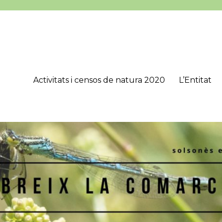
Activitats i censos de natura 2020
L’Entitat
’Estudis Lacetans (CEL), que té com a objectius principals estudiar, 
onès