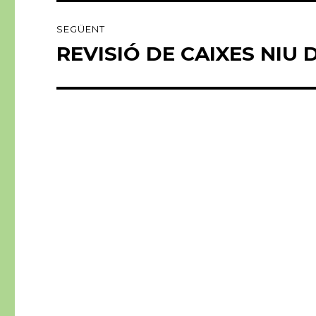
SEGÜENT
REVISIÓ DE CAIXES NIU 
Entrada
següent: