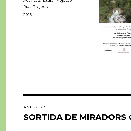
Categories
Activitats natura
,
Projecte
Rius
,
Projectes
Etiquetes
2016
Navegació
ANTERIOR
d'entrades
SORTIDA DE MIRADORS 
Entrada
anterior: