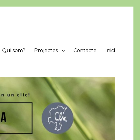
Qui som?
Projectes
Contacte
Inici
protegir i difondre els valors naturals de la comarca.