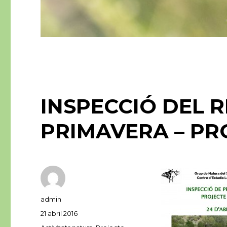
INSPECCIÓ DEL R
PRIMAVERA – PR
Autor
admin
Publicat
21 abril 2016
el