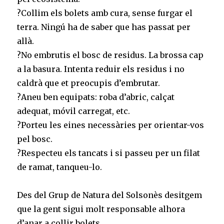
?Collim els bolets amb cura, sense furgar el
terra. Ningú ha de saber que has passat per
allà.⠀
?No embrutis el bosc de residus. La brossa cap
a la basura. Intenta reduir els residus i no
caldrà que et preocupis d’embrutar.⠀
?Aneu ben equipats: roba d’abric, calçat
adequat, móvil carregat, etc.⠀
?Porteu les eines necessàries per orientar-vos
pel bosc.⠀
?Respecteu els tancats i si passeu per un filat
de ramat, tanqueu-lo. ⠀
⠀
Des del Grup de Natura del Solsonès desitgem
que la gent sigui molt responsable alhora
d’anar a collir bolets. ⠀