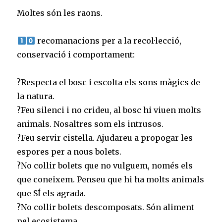
Moltes són les raons.⠀
⠀
recomanacions per a la recol·lecció,
conservació i comportament:⠀
⠀
?Respecta el bosc i escolta els sons màgics de
la natura.⠀
?Feu silenci i no crideu, al bosc hi viuen molts
animals. Nosaltres som els intrusos.⠀
?Feu servir cistella. Ajudareu a propogar les
espores per a nous bolets.⠀
?No collir bolets que no vulguem, només els
que coneixem. Penseu que hi ha molts animals
que SÍ els agrada.⠀
?No collir bolets descomposats. Són aliment
pel ecosistema. ⠀