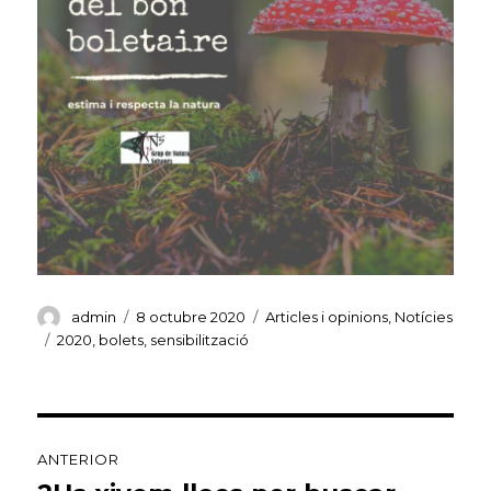
Autor
Publicat
Categories
admin
8 octubre 2020
Articles i opinions
,
Notícies
el
Etiquetes
2020
,
bolets
,
sensibilització
Navegació
ANTERIOR
d'entrades