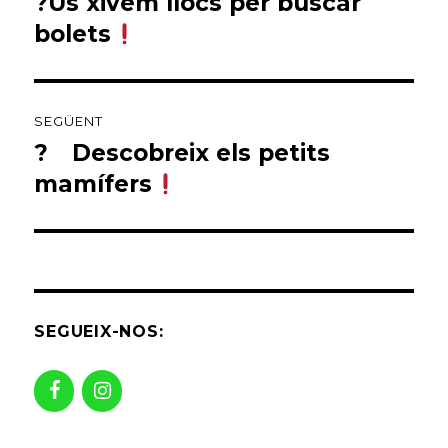
?Us xivem llocs per buscar
Entrada
anterior:
bolets
⠀
SEGÜENT
?⠀ Descobreix els petits
Entrada
següent:
mamífers
SEGUEIX-NOS: