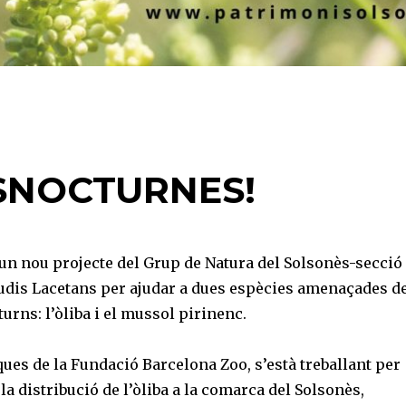
OSNOCTURNES!
 nou projecte del Grup de Natura del Solsonès-secció
tudis Lacetans per ajudar a dues espècies amenaçades d
urns: l’òliba i el mussol pirinenc.
ques de la Fundació Barcelona Zoo, s’està treballant per
la distribució de l’òliba a la comarca del Solsonès,