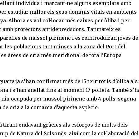
nellant individus i marcant-ne alguns exemplars amb
er estudiar millor els seus dominis vitals en ambients
a. Alhora es vol col·locar més caixes per òliba i per
 amb protectors antidepredadors. Tanmateix es
parelles de mussol pirinenc i es reintroduiran joves de
ar les poblacions tant minses a la zona del Port del
es àrees de cria més meridional de tota l’Europa
uany ja s’han confirmat més de 15 territoris d’òliba als
ona i s’han anellat fins al moment 17 pollets. També s’h
a-niu ocupada per mussol pirinenc amb 4 polls, segona
de cria a la comarca d’aquesta espècie.
tà tirant endavant gràcies als esforços de molts dels
rup de Natura del Solsonès, així com la col·laboració del