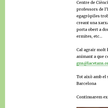
Centre de Ciènci
professors de l’
egagròpiles troba
creant una xarxa
porta obert a do
ermites, etc…
Cal agrair molt 
animant a que co
gns@lacetans.o
Tot això amb el 
Barcelona
Continuarem exp