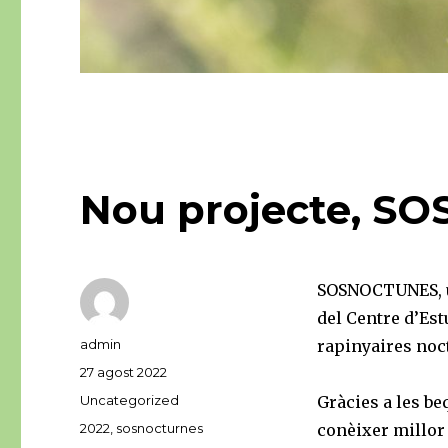
Nou projecte, S
SOSNOCTUNES, un
del Centre d’Es
Autor
admin
rapinyaires noct
Publicat
27 agost 2022
el
Categories
Uncategorized
Gràcies a les be
Etiquetes
2022
,
sosnocturnes
conèixer millor 