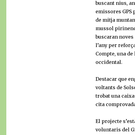
buscant nius, a
emissores GPS p
de mitja muntany
mussol pirinenc
buscaran noves 
l’any per reforç
Compte, una de l
occidental.
Destacar que eng
voltants de Sols
trobat una caix
cita comprovada 
El projecte s’es
voluntaris del G