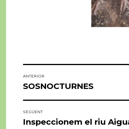
Navegació
ANTERIOR
d'entrades
SOSNOCTURNES
Entrada
anterior:
SEGÜENT
Inspeccionem el riu Aigu
Entrada
següent: