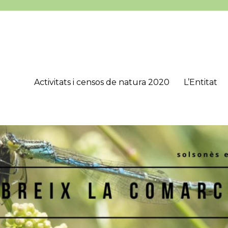
Activitats i censos de natura 2020
L’Entitat
’Estudis Lacetans (CEL), que té com a objectius principals estudiar, 
onès