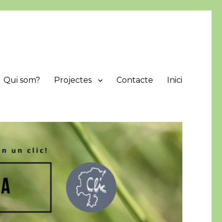
Qui som?
Projectes
Contacte
Inici
protegir i difondre els valors naturals de la comarca.