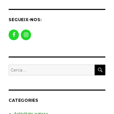
SEGUEIX-NOS:
CER
Buscar
per:
CATEGORIES
Activitats natura