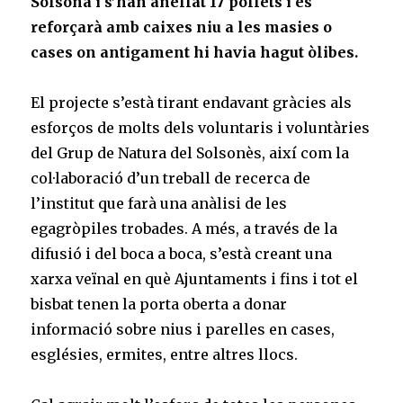
Solsona i s’han anellat 17 pollets i es
reforçarà amb caixes niu a les masies o
cases on antigament hi havia hagut òlibes.
El projecte s’està tirant endavant gràcies als
esforços de molts dels voluntaris i voluntàries
del Grup de Natura del Solsonès, així com la
col·laboració d’un treball de recerca de
l’institut que farà una anàlisi de les
egagròpiles trobades. A més, a través de la
difusió i del boca a boca, s’està creant una
xarxa veïnal en què Ajuntaments i fins i tot el
bisbat tenen la porta oberta a donar
informació sobre nius i parelles en cases,
esglésies, ermites, entre altres llocs.