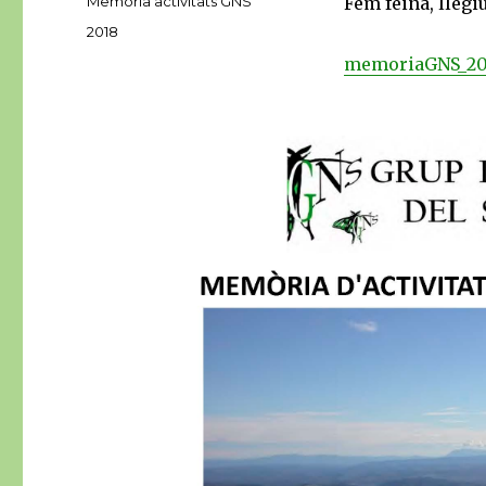
Categories
Memòria activitats GNS
Fem feina, llegi
Etiquetes
2018
memoriaGNS_20