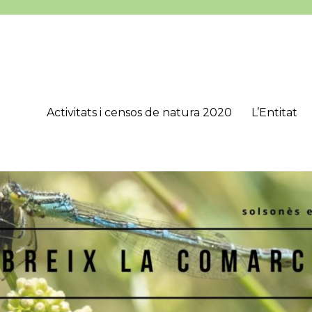
Activitats i censos de natura 2020
L’Entitat
’Estudis Lacetans (CEL), que té com a objectius principals estudiar, 
onès