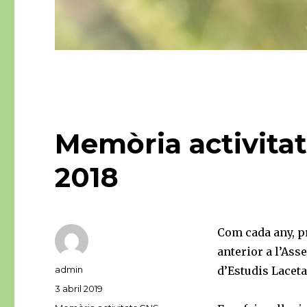
Memòria activitat
2018
Com cada any, pr
anterior a l’Ass
Autor
admin
d’Estudis Laceta
Publicat
3 abril 2019
el