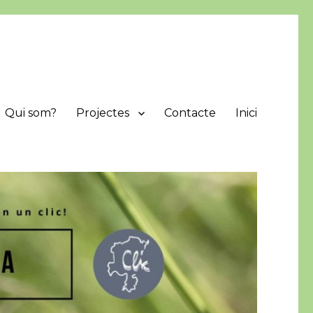
Qui som?
Projectes
Contacte
Inici
protegir i difondre els valors naturals de la comarca.