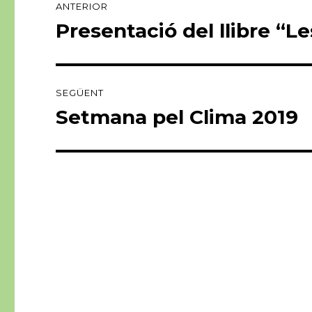
ANTERIOR
d'entrades
Presentació del llibre “L
Entrada
anterior:
SEGÜENT
Setmana pel Clima 2019
Entrada
següent: