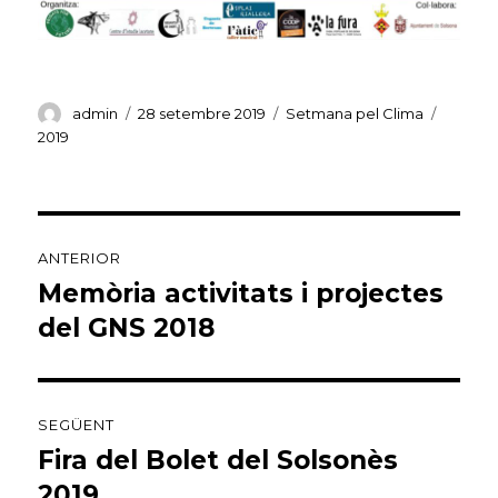
Autor
Publicat
Categories
Etiquet
admin
28 setembre 2019
Setmana pel Clima
el
2019
Navegació
ANTERIOR
d'entrades
Memòria activitats i projectes
Entrada
anterior:
del GNS 2018
SEGÜENT
Fira del Bolet del Solsonès
Entrada
següent:
2019