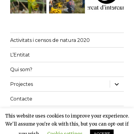
Activitats i censos de natura 2020
L’Entitat
Qui som?
amplia
Projectes
el
menú
fill
Contacte
Inici
This website uses cookies to improve your experience.
We'll assume you're ok with this, but you can opt-out if
Grup de Natura del Solsonès
Gràcies al WordPress
you wish.
Cookie settings