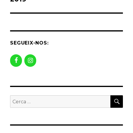
SEGUEIX-NOS:
CER
Buscar
per: