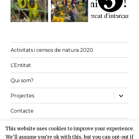
Activitats i censos de natura 2020
L’Entitat
Qui som?
amplia
Projectes
el
menú
fill
Contacte
Inici
This website uses cookies to improve your experience.
We'll assume you're ok with this, but you can opt-out if