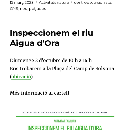
Publicat
Categories
Etiquetes
15 març 2023
Activitats natura
centreescursionista
,
el
GNS
,
neu
,
petjades
Inspeccionem el riu
Aigua d’Ora
Diumenge 2 d’octubre de 10 h a 14 h
Ens trobarem a la Plaça del Camp de Solsona
(
ubicació
)
Més informació al cartell: