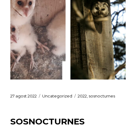
Publicat
Categories
Etiquetes
27 agost 2022
Uncategorized
2022
,
sosnocturnes
el
SOSNOCTURNES