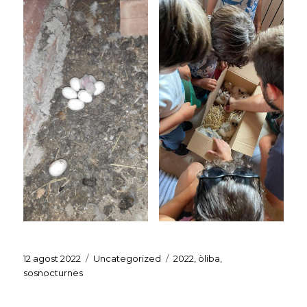
Publicat
Categories
Etiquetes
12 agost 2022
Uncategorized
2022
,
òliba
,
el
sosnocturnes