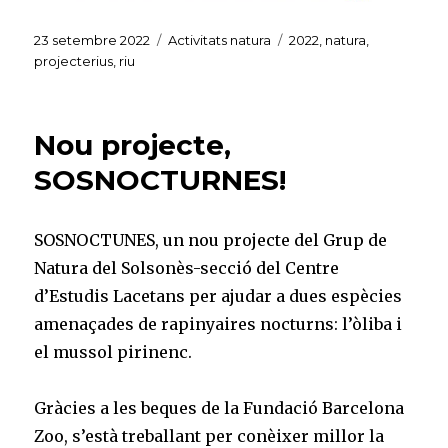
Publicat
Categories
Etiquetes
23 setembre 2022
Activitats natura
2022
,
natura
,
el
projecterius
,
riu
Nou projecte,
SOSNOCTURNES!
SOSNOCTUNES, un nou projecte del Grup de
Natura del Solsonès-secció del Centre
d’Estudis Lacetans per ajudar a dues espècies
amenaçades de rapinyaires nocturns: l’òliba i
el mussol pirinenc.
Gràcies a les beques de la Fundació Barcelona
Zoo, s’està treballant per conèixer millor la